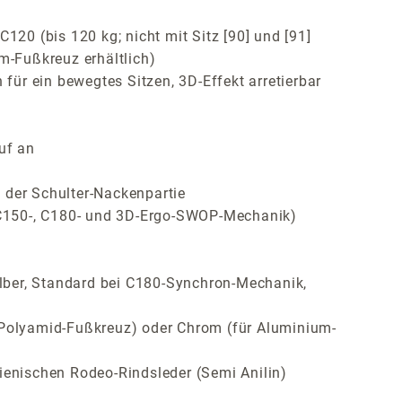
120 (bis 120 kg; nicht mit Sitz [90] und [91]
m-Fußkreuz erhältlich)
ür ein bewegtes Sitzen, 3D-Effekt arretierbar
uf an
 der Schulter-Nackenpartie
, C150-, C180- und 3D-Ergo-SWOP-Mechanik)
lber, Standard bei C180-Synchron-Mechanik,
ür Polyamid-Fußkreuz) oder Chrom (für Aluminium-
ienischen Rodeo-Rindsleder (Semi Anilin)