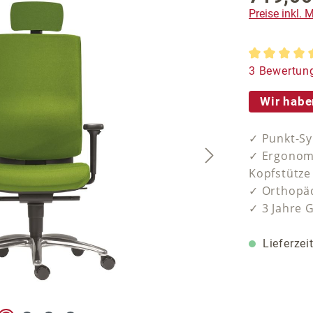
Preise inkl.
Durchschnit
3 Bewertun
Wir habe
✓ Punkt-S
✓ Ergonom
Kopfstütze
✓ Orthopäd
✓ 3 Jahre 
Lieferzei