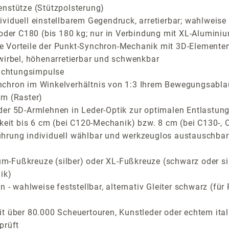
enstütze (Stützpolsterung)
iduell einstellbarem Gegendruck, arretierbar; wahlweise C
 oder C180 (bis 180 kg; nur in Verbindung mit XL-Aluminiu
Vorteile der Punkt-Synchron-Mechanik mit 3D-Elementen f
wirbel, höhenarretierbar und schwenkbar
richtungsimpulse
nchron im Winkelverhältnis von 1:3 Ihrem Bewegungsabla
cm (Raster)
der 5D-Armlehnen in Leder-Optik zur optimalen Entlastung
arkeit bis 6 cm (bei C120-Mechanik) bzw. 8 cm (bei C130-
ührung individuell wählbar und werkzeuglos austauschbar
-Fußkreuze (silber) oder XL-Fußkreuze (schwarz oder si
ik)
n - wahlweise feststellbar, alternativ Gleiter schwarz (f
t über 80.000 Scheuertouren, Kunstleder oder echtem ital
prüft