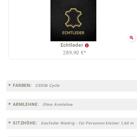
Echtleder
289,90 €*
FARBEN:
CSE06 Cycle
ARMLEHNE:
Ohne Armlehne
SITZHÖHE:
Gasfeder Niedrig - für Personen kleiner 1,60 m