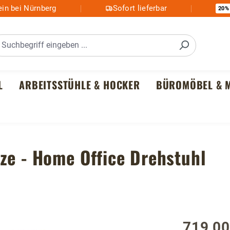
in bei Nürnberg
Sofort lieferbar
20%
L
ARBEITSSTÜHLE & HOCKER
BÜROMÖBEL & M
ze - Home Office Drehstuhl
719,00
Regulärer P