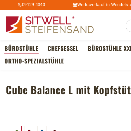
09129-4040
Werksverkauf in Wendelste
m Hauptinhalt springen
Zur Suche springen
Zur Hauptnavigation springen
BÜROSTÜHLE
CHEFSESSEL
BÜROSTÜHLE XX
ORTHO-SPEZIALSTÜHLE
Cube Balance L mit Kopfstüt
Bildergalerie überspringen