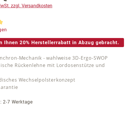
 MwSt. zzgl. Versandkosten
tliche Bewertung von 5 von 5 Sternen
gen
n Ihnen 20% Herstellerrabatt in Abzug gebracht.
ynchron-Mechanik - wahlweise 3D-Ergo-SWOP
ische Rückenlehne mit Lordosenstütze und
isches Wechselpolsterkonzept
Garantie
t: 2-7 Werktage