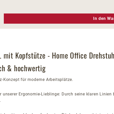
n Wert ein oder benutze die Schaltfläc
In den Wa
 mit Kopfstütze - Home Office Drehstuh
sch & hochwertig
-Konzept für moderne Arbeitsplätze.
er unserer Ergonomie-Lieblinge: Durch seine klaren Linien b
.