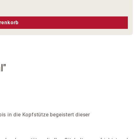
hen um die Anzahl zu erhöhen oder zu r
renkorb
l"
is in die Kopfstütze begeistert dieser