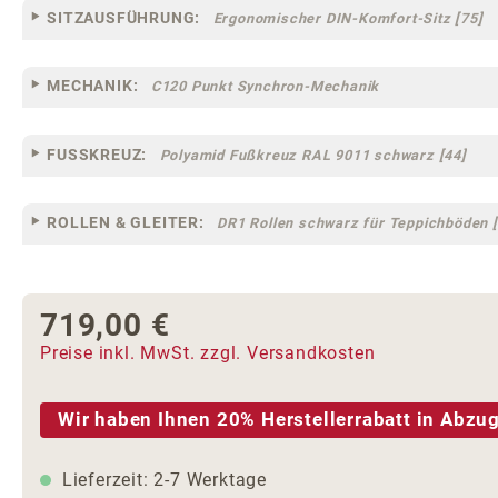
SITZAUSFÜHRUNG:
Ergonomischer DIN-Komfort-Sitz [75]
MECHANIK:
C120 Punkt Synchron-Mechanik
FUSSKREUZ:
Polyamid Fußkreuz RAL 9011 schwarz [44]
ROLLEN & GLEITER:
DR1 Rollen schwarz für Teppichböden [
719,00 €
Regulärer Preis:
Preise inkl. MwSt. zzgl. Versandkosten
Wir haben Ihnen 20% Herstellerrabatt in Abzug
Lieferzeit: 2-7 Werktage