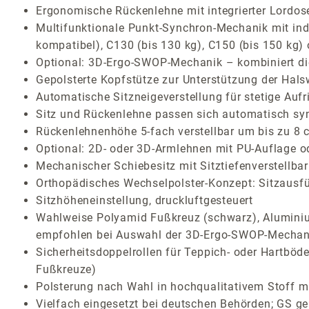
Ergonomische Rückenlehne mit integrierter Lordos
Multifunktionale Punkt-Synchron-Mechanik mit indiv
kompatibel), C130 (bis 130 kg), C150 (bis 150 kg)
Optional: 3D-Ergo-SWOP-Mechanik – kombiniert die 
Gepolsterte Kopfstütze zur Unterstützung der Hals
Automatische Sitzneigeverstellung für stetige Auf
Sitz und Rückenlehne passen sich automatisch sy
Rückenlehnenhöhe 5-fach verstellbar um bis zu 8 
Optional: 2D- oder 3D-Armlehnen mit PU-Auflage o
Mechanischer Schiebesitz mit Sitztiefenverstellb
Orthopädisches Wechselpolster-Konzept: Sitzausf
Sitzhöheneinstellung, druckluftgesteuert
Wahlweise Polyamid Fußkreuz (schwarz), Aluminium
empfohlen bei Auswahl der 3D-Ergo-SWOP-Mechan
Sicherheitsdoppelrollen für Teppich- oder Hartböde
Fußkreuze)
Polsterung nach Wahl in hochqualitativem Stoff mi
Vielfach eingesetzt bei deutschen Behörden; GS ge