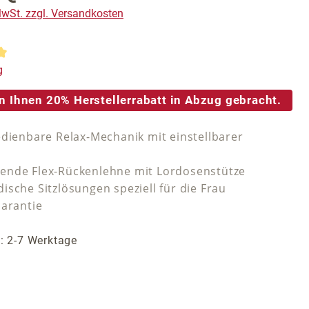
 MwSt. zzgl. Versandkosten
tliche Bewertung von 5 von 5 Sternen
g
n Ihnen 20% Herstellerrabatt in Abzug gebracht.
edienbare Relax-Mechanik mit einstellbarer
nde Flex-Rückenlehne mit Lordosenstütze
ische Sitzlösungen speziell für die Frau
Garantie
t: 2-7 Werktage