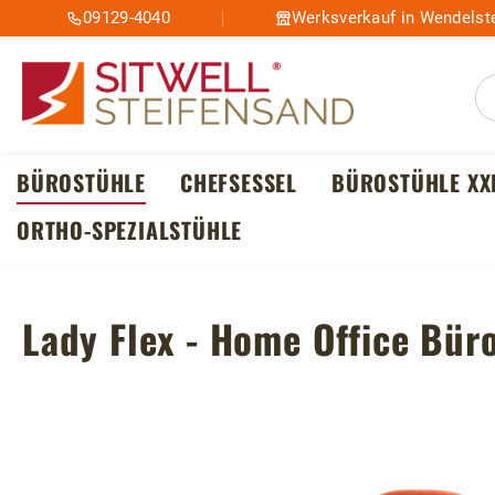
09129-4040
Werksverkauf in Wendelste
m Hauptinhalt springen
Zur Suche springen
Zur Hauptnavigation springen
BÜROSTÜHLE
CHEFSESSEL
BÜROSTÜHLE XX
ORTHO-SPEZIALSTÜHLE
Lady Flex - Home Office Bür
Bildergalerie überspringen