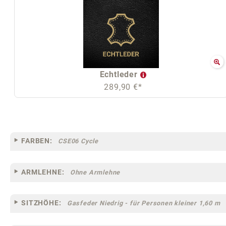
Echtleder
289,90 €*
FARBEN:
CSE06 Cycle
ARMLEHNE:
Ohne Armlehne
SITZHÖHE:
Gasfeder Niedrig - für Personen kleiner 1,60 m