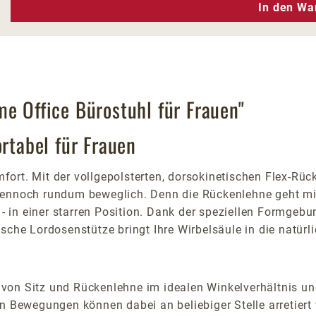
n Wert ein oder benutze die Schaltfläc
In den Wa
e Office Bürostuhl für Frauen"
ortabel für Frauen
ort. Mit der vollgepolsterten, dorsokinetischen Flex-Rü
dennoch rundum beweglich. Denn die Rückenlehne geht mit
in einer starren Position. Dank der speziellen Formgebun
sche Lordosenstütze bringt Ihre Wirbelsäule in die natür
von Sitz und Rückenlehne im idealen Winkelverhältnis un
Bewegungen können dabei an beliebiger Stelle arretiert 