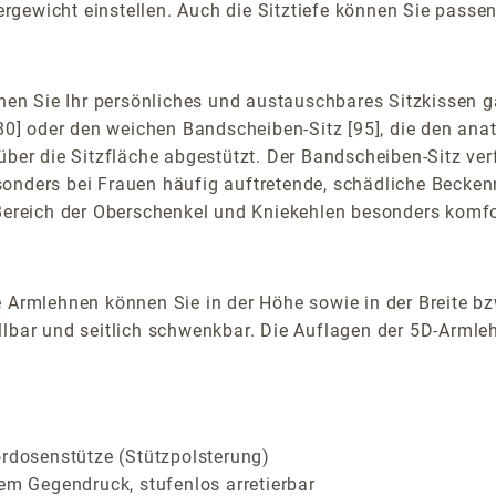
gewicht einstellen. Auch die Sitztiefe können Sie passend
n Sie Ihr persönliches und austauschbares Sitzkissen ga
 [80] oder den weichen Bandscheiben-Sitz [95], die den an
über die Sitzfläche abgestützt. Der Bandscheiben-Sitz verf
sonders bei Frauen häufig auftretende, schädliche Becken
Bereich der Oberschenkel und Kniekehlen besonders komfor
 Armlehnen können Sie in der Höhe sowie in der Breite bz
lbar und seitlich schwenkbar. Die Auflagen der 5D-Armlehn
ordosenstütze (Stützpolsterung)
em Gegendruck, stufenlos arretierbar