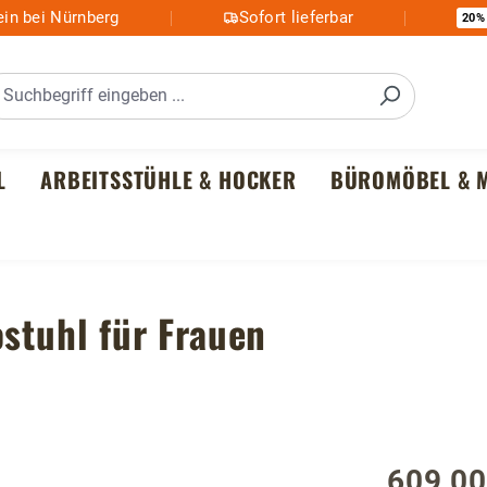
in bei Nürnberg
Sofort lieferbar
20%
L
ARBEITSSTÜHLE & HOCKER
BÜROMÖBEL & M
ostuhl für Frauen
609,00
Regulärer P