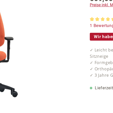
Preise inkl.
Durchschnit
1 Bewertun
Wir habe
✓ Leicht b
Sitzneige
✓ Formgebe
✓ Orthopäd
✓ 3 Jahre 
Lieferzei