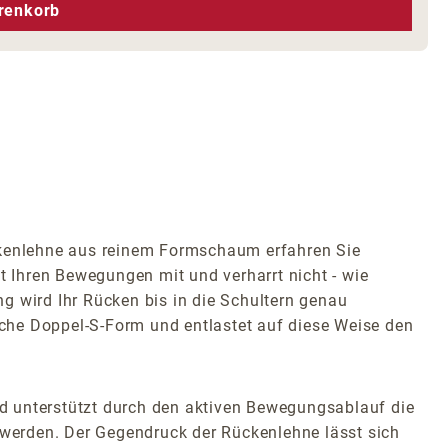
hen um die Anzahl zu erhöhen oder zu r
renkorb
ckenlehne aus reinem Formschaum erfahren Sie
 Ihren Bewegungen mit und verharrt nicht - wie
g wird Ihr Rücken bis in die Schultern genau
liche Doppel-S-Form und entlastet auf diese Weise den
d unterstützt durch den aktiven Bewegungsablauf die
werden. Der Gegendruck der Rückenlehne lässt sich