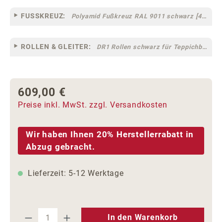
FUSSKREUZ:
Polyamid Fußkreuz RAL 9011 schwarz [44]
ROLLEN & GLEITER:
DR1 Rollen schwarz für Teppichböden [10]
609,00 €
Regulärer Preis:
Preise inkl. MwSt. zzgl. Versandkosten
Wir haben Ihnen 20% Herstellerrabatt in
Abzug gebracht.
Lieferzeit: 5-12 Werktage
Produkt Anzahl: Gib den gewünschten We
In den Warenkorb