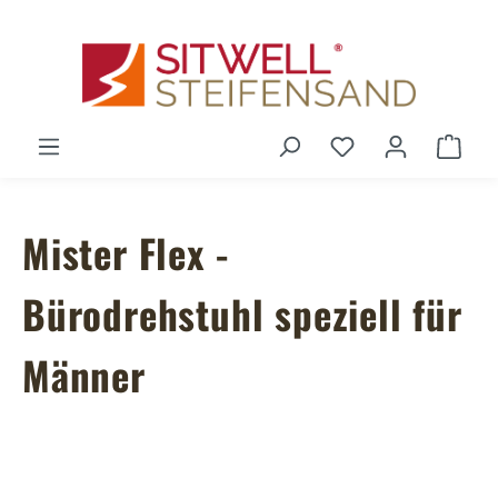
Zum Hauptinhalt springen
Du hast 0 Produ
Ware
Mister Flex -
Bürodrehstuhl speziell für
Männer