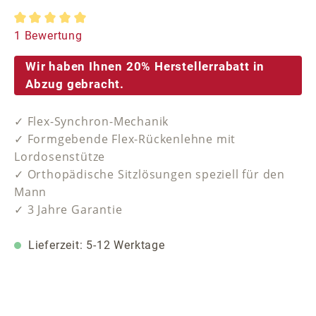
Durchschnittliche Bewertung von 5 von 5 Sternen
1 Bewertung
Wir haben Ihnen 20% Herstellerrabatt in
Abzug gebracht.
✓ Flex-Synchron-Mechanik
✓ Formgebende Flex-Rückenlehne mit
Lordosenstütze
✓ Orthopädische Sitzlösungen speziell für den
Mann
✓ 3 Jahre Garantie
Lieferzeit: 5-12 Werktage