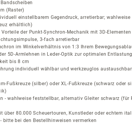
er Bandscheiben
cm (Raster)
viduell einstellbarem Gegendruck, arretierbar; wahlweise 
uz erhältlich)
Vorteile der Punkt-Synchron-Mechanik mit 3D-Elementen fü
ichtungsimpulse, 3-fach arretierbar
nchron im Winkelverhältnis von 1:3 Ihrem Bewegungsabla
der 5D-Armlehnen in Leder-Optik zur optimalen Entlastung
keit bis 8 cm
ührung individuell wählbar und werkzeuglos austauschbar
-Fußkreuze (silber) oder XL-Fußkreuze (schwarz oder si
ik)
n - wahlweise feststellbar, alternativ Gleiter schwarz (f
t über 80.000 Scheuertouren, Kunstleder oder echtem ital
- bitte bei den Bestellhinweisen vermerken