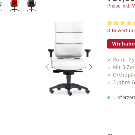
Preise inkl.
Durchschnit
3 Bewertun
Wir habe
✓ Punkt-Sy
✓ Mit 3-Zo
✓ Orthopäd
✓ 3 Jahre 
Lieferzei