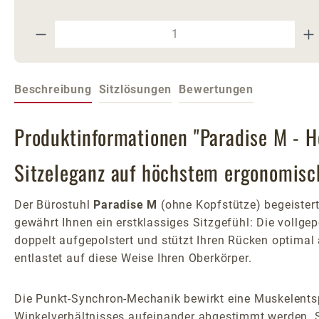
Produkt Anzahl: Gib den gewünschte
Beschreibung
Sitzlösungen
Bewertungen
Produktinformationen "Paradise M - H
Sitzeleganz auf höchstem ergonomis
Der Bürostuhl
Paradise M
(ohne Kopfstütze) begeister
gewährt Ihnen ein erstklassiges Sitzgefühl: Die vollg
doppelt aufgepolstert und stützt Ihren Rücken optimal 
entlastet auf diese Weise Ihren Oberkörper.
Die Punkt-Synchron-Mechanik bewirkt eine Muskelents
Winkelverhältnisses aufeinander abgestimmt werden. S