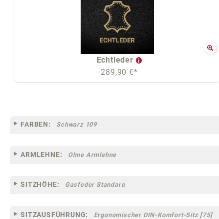
Echtleder
289,90 €*
FARBEN:
Schwarz 109
ARMLEHNE:
Ohne Armlehne
SITZHÖHE:
Gasfeder Standard
SITZAUSFÜHRUNG:
Ergonomischer DIN-Komfort-Sitz [75]