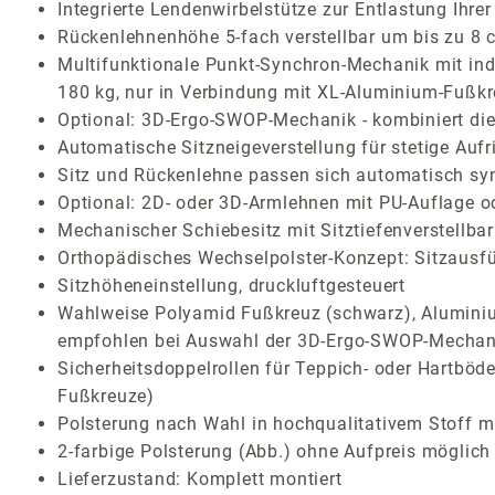
Integrierte Lendenwirbelstütze zur Entlastung Ihr
Rückenlehnenhöhe 5-fach verstellbar um bis zu 8 
Multifunktionale Punkt-Synchron-Mechanik mit indi
180 kg, nur in Verbindung mit XL-Aluminium-Fußkre
Optional: 3D-Ergo-SWOP-Mechanik - kombiniert die 
Automatische Sitzneigeverstellung für stetige Aufr
Sitz und Rückenlehne passen sich automatisch sy
Optional: 2D- oder 3D-Armlehnen mit PU-Auflage o
Mechanischer Schiebesitz mit Sitztiefenverstellbar
Orthopädisches Wechselpolster-Konzept: Sitzausf
Sitzhöheneinstellung, druckluftgesteuert
Wahlweise Polyamid Fußkreuz (schwarz), Aluminium
empfohlen bei Auswahl der 3D-Ergo-SWOP-Mechan
Sicherheitsdoppelrollen für Teppich- oder Hartböde
Fußkreuze)
Polsterung nach Wahl in hochqualitativem Stoff mi
2-farbige Polsterung (Abb.) ohne Aufpreis möglich 
Lieferzustand: Komplett montiert