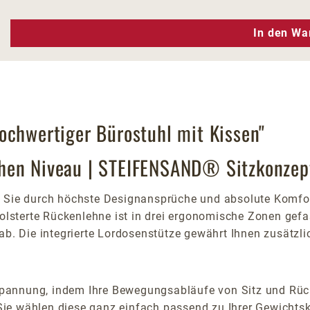
n Wert ein oder benutze die Schaltfläc
In den Wa
ochwertiger Bürostuhl mit Kissen"
chen Niveau | STEIFENSAND® Sitzkonzep
t Sie durch höchste Designansprüche und absolute Komfor
epolsterte Rückenlehne ist in drei ergonomische Zonen ge
ab. Die integrierte Lordosenstütze gewährt Ihnen zusätzli
pannung, indem Ihre Bewegungsabläufe von Sitz und Rück
ie wählen diese ganz einfach passend zu Ihrer Gewichtsk