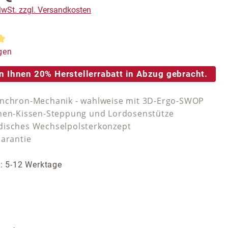
 MwSt. zzgl. Versandkosten
tliche Bewertung von 5 von 5 Sternen
gen
n Ihnen 20% Herstellerrabatt in Abzug gebracht.
nchron-Mechanik - wahlweise mit 3D-Ergo-SWOP
nen-Kissen-Steppung und Lordosenstütze
isches Wechselpolsterkonzept
Garantie
t: 5-12 Werktage