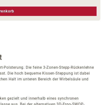
hen um die Anzahl zu erhöhen oder zu r
renkorb
t
t-Polsterung. Die feine 3-Zonen-Stepp-Rückenlehne
fasst. Die hoch bequeme Kissen-Steppung ist dabei
chen Halt im unteren Bereich der Wirbelsäule und
en gezielt und innerhalb eines synchronen
lasse aus. Bei der alternativen 3D-Ergo-SWOP-