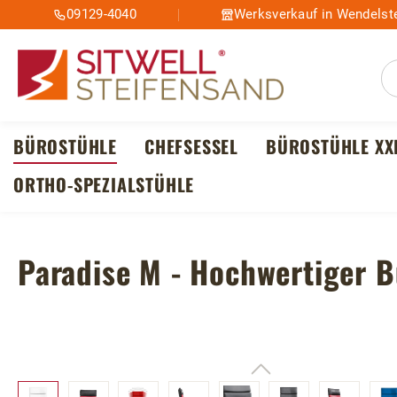
09129-4040
Werksverkauf in Wendelste
m Hauptinhalt springen
Zur Suche springen
Zur Hauptnavigation springen
BÜROSTÜHLE
CHEFSESSEL
BÜROSTÜHLE XX
ORTHO-SPEZIALSTÜHLE
Paradise M - Hochwertiger B
Bildergalerie überspringen