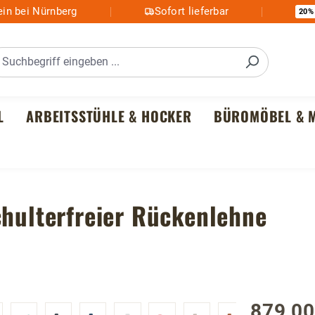
in bei Nürnberg
Sofort lieferbar
20%
L
ARBEITSSTÜHLE & HOCKER
BÜROMÖBEL & M
chulterfreier Rückenlehne
879,00
Regulärer P