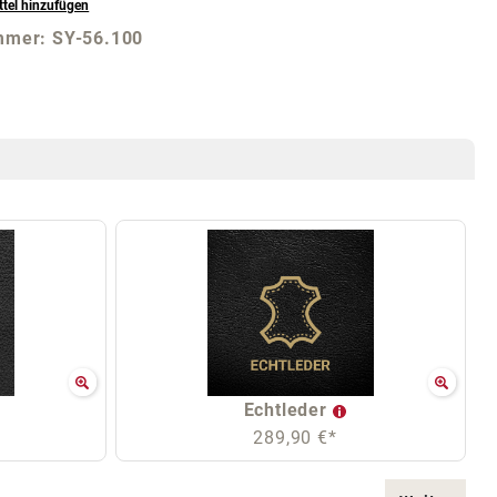
tel hinzufügen
mmer:
SY-56.100
Echtleder
289,90 €*