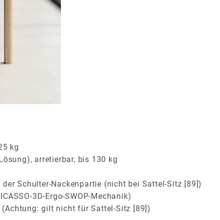
25 kg
sung), arretierbar, bis 130 kg
er Schulter-Nackenpartie (nicht bei Sattel-Sitz [89])
m (PICASSO-3D-Ergo-SWOP-Mechanik)
htung: gilt nicht für Sattel-Sitz [89])