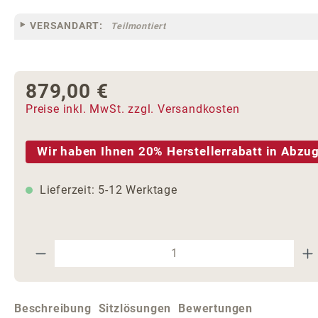
VERSANDART:
Teilmontiert
879,00 €
Regulärer Preis:
Preise inkl. MwSt. zzgl. Versandkosten
Wir haben Ihnen 20% Herstellerrabatt in Abzug
Lieferzeit: 5-12 Werktage
Produkt Anzahl: Gib den gewünschte
Beschreibung
Sitzlösungen
Bewertungen