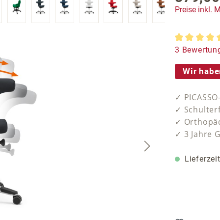
Preise inkl.
Durchschnit
3 Bewertun
Wir habe
✓ PICASSO-
✓ Schulter
✓ Orthopäd
✓ 3 Jahre 
Lieferzei