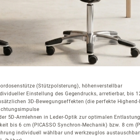
ordosenstütze (Stützpolsterung), höhenverstellbar
vidueller Einstellung des Gegendrucks, arretierbar, bis 1
tzlichen 3D-Bewegungseffekten (die perfekte Highend-Lö
richtungsimpulse
r 5D-Armlehnen in Leder-Optik zur optimalen Entlastung d
barkeit bis 6 cm (PICASSO Synchron-Mechanik) bzw. 8 c
rung individuell wählbar und werkzeuglos austauschbar (Ac