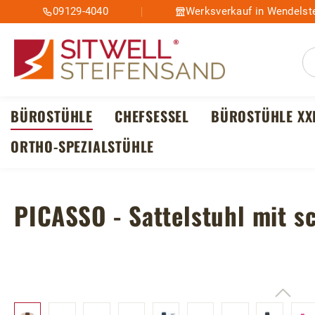
09129-4040
Werksverkauf in Wendelste
m Hauptinhalt springen
Zur Suche springen
Zur Hauptnavigation springen
BÜROSTÜHLE
CHEFSESSEL
BÜROSTÜHLE XX
ORTHO-SPEZIALSTÜHLE
PICASSO - Sattelstuhl mit s
Bildergalerie überspringen