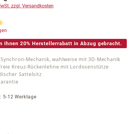
 MwSt. zzgl. Versandkosten
tliche Bewertung von 5 von 5 Sternen
gen
n Ihnen 20% Herstellerrabatt in Abzug gebracht.
Synchron-Mechanik, wahlweise mit 3D-Mechanik
freie Kreuz-Rückenlehne mit Lordosenstütze
ischer Sattelsitz
Garantie
t: 5-12 Werktage