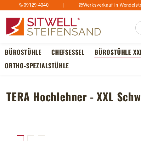
09129-4040
Werksverkauf in Wendelste
m Hauptinhalt springen
Zur Suche springen
Zur Hauptnavigation springen
BÜROSTÜHLE
CHEFSESSEL
BÜROSTÜHLE XX
ORTHO-SPEZIALSTÜHLE
TERA Hochlehner - XXL Schw
Bildergalerie überspringen