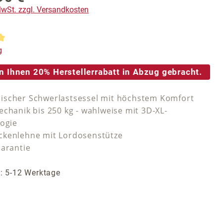
 MwSt. zzgl. Versandkosten
tliche Bewertung von 5 von 5 Sternen
g
n Ihnen 20% Herstellerrabatt in Abzug gebracht.
scher Schwerlastsessel mit höchstem Komfort
echanik bis 250 kg - wahlweise mit 3D-XL-
logie
kenlehne mit Lordosenstütze
Garantie
t: 5-12 Werktage