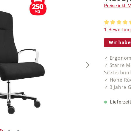
Preise inkl.
Durchschnit
1 Bewertun
Wir habe
✓ Ergonomi
✓ Starre M
Sitztechno
✓ Hohe Rüc
✓ 3 Jahre 
Lieferzei