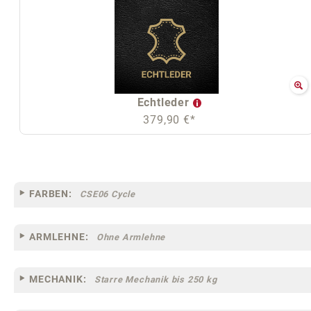
Echtleder
379,90 €*
FARBEN:
CSE06 Cycle
ARMLEHNE:
Ohne Armlehne
MECHANIK:
Starre Mechanik bis 250 kg