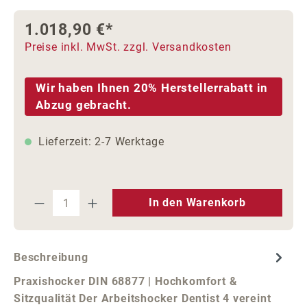
1.018,90 €*
Preise inkl. MwSt. zzgl. Versandkosten
Wir haben Ihnen 20% Herstellerrabatt in
Abzug gebracht.
Lieferzeit: 2-7 Werktage
Produkt Anzahl: Gib den gewünschten We
In den Warenkorb
Beschreibung
Praxishocker DIN 68877 | Hochkomfort &
Sitzqualität Der Arbeitshocker Dentist 4 vereint