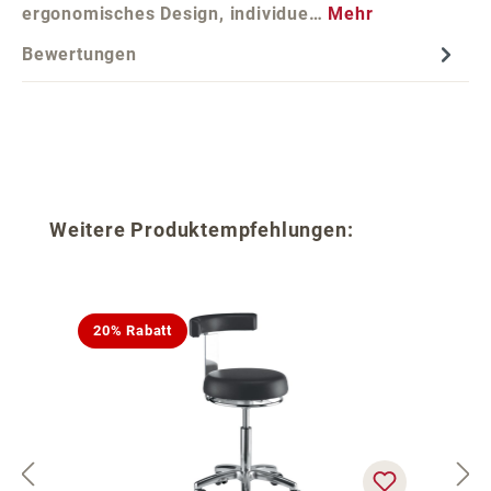
ergonomisches Design, individue…
Mehr
Bewertungen
Produktgalerie überspringen
Weitere Produktempfehlungen:
20% Rabatt