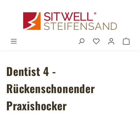
Zum Hauptinhalt springen
Du hast 0 Produ
Ware
Dentist 4 -
Rückenschonender
Praxishocker