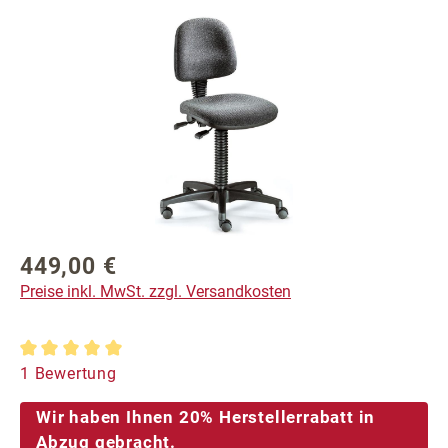
Bildergalerie überspringen
449,00 €
Regulärer Preis:
Preise inkl. MwSt. zzgl. Versandkosten
Durchschnittliche Bewertung von 5 von 5 Sternen
1 Bewertung
Wir haben Ihnen 20% Herstellerrabatt in
Abzug gebracht.