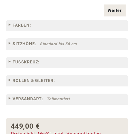
Weiter
FARBEN:
SITZHÖHE:
Standard bis 56 cm
FUSSKREUZ:
ROLLEN & GLEITER:
VERSANDART:
Teilmontiert
449,00 €
Regulärer Preis:
Preise inkl. MwSt. zzgl. Versandkosten