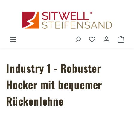
Zum Hauptinhalt springen
Du hast 0 Produ
Ware
Industry 1 - Robuster
Hocker mit bequemer
Rückenlehne